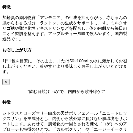
特徴
加齢臭の原因物質「アンモニア」の生成を抑えながら、赤ちゃんの
肌からも香る成分「ラクトン」の生成をサポートします。ミルクオ
リゴ糖や難消化性デキストリンなどを配合し、体の内側から毎日の
ニオイ習慣を整えます。アップルティー風味で飲みやすく、国内製
造品です。
お召し上がり方
1日1包を目安に、そのまま、または50~100mLの水に溶かしてお召
し上がりください。冷やすとより美味しくお召し上がりいただけま
す。
×
“飲む日焼け止め”で、内側から紫外線ケア
特徴
シトラスとローズマリー由来の天然ポリフェノール「ニュートロッ
クスサン」を主成分とし、内側から紫外線に負けない肌環境をサポ
ートします。あわせて、肌老化の一因とされる糖化（コゲ）へのア
プローチも特徴のひとつ。「カルボクリア」や「エージーイークリ