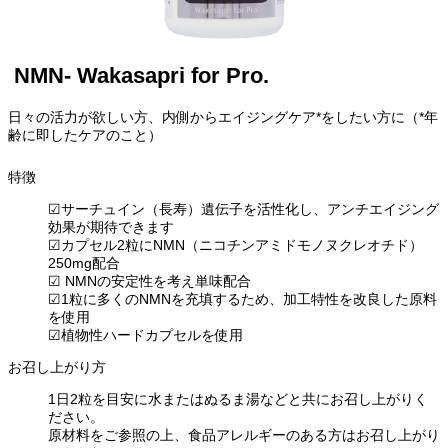
NMN- Wakasapri for Pro.
日々の活力が欲しい方、内側からエイジングケア*をしたい方に（*年
齢に即したケアのこと）
特徴
☑サーチュイン（長寿）遺伝子を活性化し、アンチエイジング
効果が期待できます
☑カプセル2粒にNMN（ニコチンアミドモノヌクレオチド）
250mg配合
☑ NMNの安定性を考え単味配合
☑1粒に多くのNMNを充填するため、加工特性を改良した原料
を使用
☑植物性ハードカプセルを使用
お召し上がり方
1日2粒を目安に水またはぬるま湯などと共にお召し上がりく
ださい。
原材料をご参照の上、食品アレルギーのある方はお召し上がり