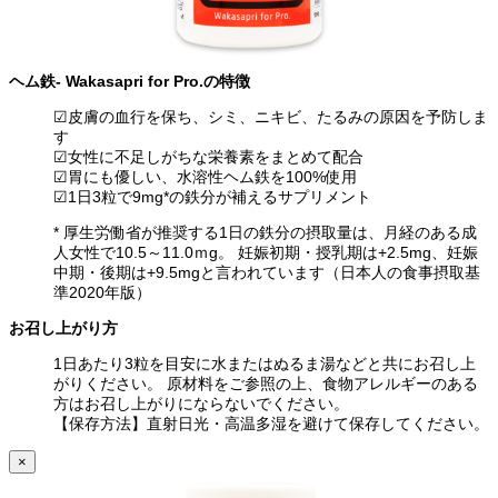
ヘム鉄- Wakasapri for Pro.の特徴
☑皮膚の血行を保ち、シミ、ニキビ、たるみの原因を予防しま
す
☑女性に不足しがちな栄養素をまとめて配合
☑胃にも優しい、水溶性ヘム鉄を100%使用
☑1日3粒で9mg*の鉄分が補えるサプリメント
* 厚生労働省が推奨する1日の鉄分の摂取量は、月経のある成
人女性で10.5～11.0ｍg。 妊娠初期・授乳期は+2.5mg、妊娠
中期・後期は+9.5mgと言われています（日本人の食事摂取基
準2020年版）
お召し上がり方
1日あたり3粒を目安に水またはぬるま湯などと共にお召し上
がりください。 原材料をご参照の上、食物アレルギーのある
方はお召し上がりにならないでください。
【保存方法】直射日光・高温多湿を避けて保存してください。
×