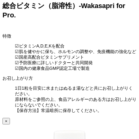
総合ビタミン（脂溶性）-Wakasapri for
Pro.
特徴
☑ビタミンA,D,E,Kを配合
☑肌を健やかに保ち、ホルモンの調整や、免疫機能の強化など
☑国産高配合ビタミンサプリメント
☑予防医療に詳しいドクターと共同開発
☑国内の健康食品GMP認定工場で製造
お召し上がり方
1日1粒を目安に水またはぬるま湯などと共にお召し上がりく
ださい。
原材料をご参照の上、食品アレルギーのある方はお召し上がり
にならないでください。
【保存方法】常温暗所に保存してください。
×