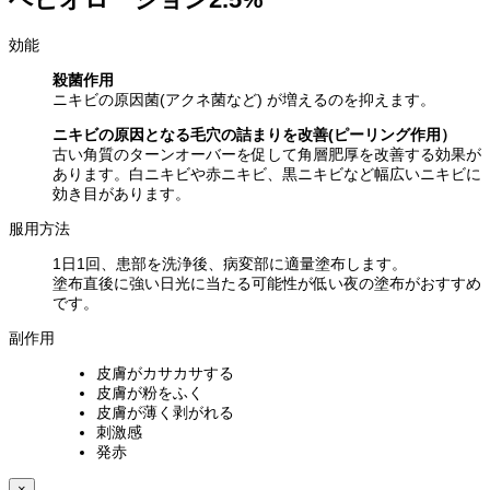
効能
殺菌作用
ニキビの原因菌(アクネ菌など) が増えるのを抑えます。
ニキビの原因となる毛穴の詰まりを改善(ピーリング作用）
古い角質のターンオーバーを促して角層肥厚を改善する効果が
あります。白ニキビや赤ニキビ、黒ニキビなど幅広いニキビに
効き目があります。
服用方法
1日1回、患部を洗浄後、病変部に適量塗布します。
塗布直後に強い日光に当たる可能性が低い夜の塗布がおすすめ
です。
副作用
皮膚がカサカサする
皮膚が粉をふく
皮膚が薄く剥がれる
刺激感
発赤
×